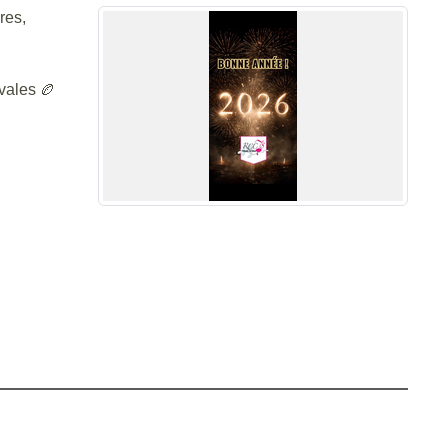
res,
ovales 🏉