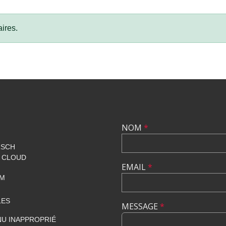
ires.
NOM
*
RSCH
T CLOUD
EMAIL
*
OM
LES
MESSAGE
*
U INAPPROPRIÉ