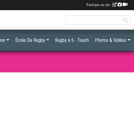
Participer au site :
ion
École De Rugby
Rugby à 5 - Touch
Photos & Vidéos